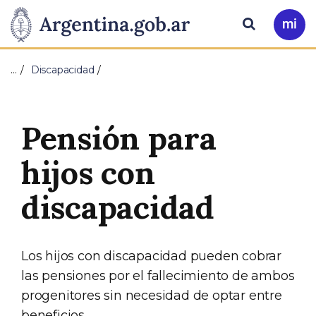
Pasar al contenido principal
Presidencia
Buscar
Ir
a
de
Mi
…
Discapacidad
Arg
la
Nación
Pensión para
hijos con
discapacidad
Los hijos con discapacidad pueden cobrar
las pensiones por el fallecimiento de ambos
progenitores sin necesidad de optar entre
beneficios.