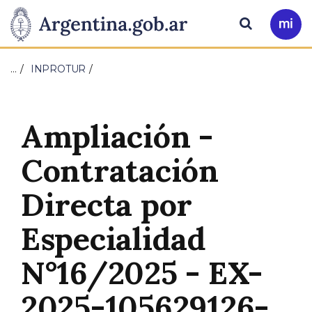
Pasar al contenido principal
Presidencia
Buscar
Ir
a
de
Mi
…
INPROTUR
Arg
la
Nación
Ampliación -
Contratación
Directa por
Especialidad
N°16/2025 - EX-
2025-105629126-