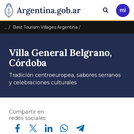
Pasar al contenido principal
Presidencia
Buscar
Ir
a
de
Mi
…
Best Tourism Villages Argentina
Arg
la
Villa General Belgrano,
Nación
Córdoba
Tradición centroeuropea, sabores serranos
y celebraciones culturales
Compartir en
redes sociales
Compartir en Facebook
Compartir en Twitter
Compartir en Linkedin
Compartir en Whatsapp
Compartir en Telegram