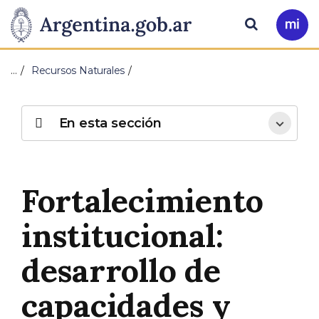
Pasar al contenido principal
Presidencia
Buscar
Ir
a
de
Mi
…
Recursos Naturales
Arg
la
Nación
En esta sección
Fortalecimiento
institucional:
desarrollo de
capacidades y