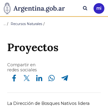
Pasar al contenido principal
Presidencia
Buscar
Ir
a
de
Mi
…
Recursos Naturales
Arg
la
Nación
Proyectos
Compartir en
redes sociales
Compartir en Facebook
Compartir en Twitter
Compartir en Linkedin
Compartir en Whatsapp
Compartir en Telegram
La Dirección de Bosques Nativos lidera