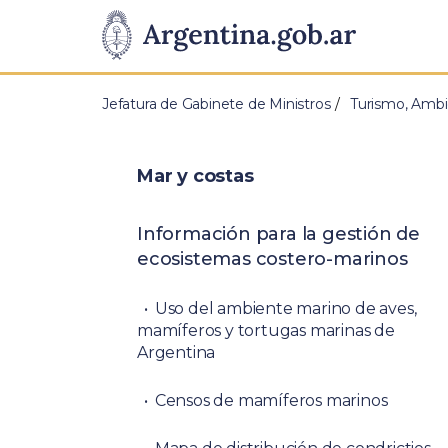
Pasar al contenido principal
Presidencia
de
Jefatura de Gabinete de Ministros
Turismo, Ambi
la
Nación
Mar y costas
Información para la gestión de
ecosistemas costero-marinos
Uso del ambiente marino de aves,
mamíferos y tortugas marinas de
Argentina
Censos de mamíferos marinos