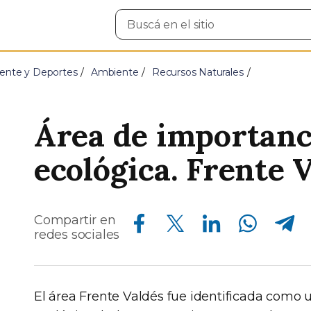
Buscar
en
el
sitio
ente y Deportes
Ambiente
Recursos Naturales
Área de importanci
ecológica. Frente 
Compartir en Facebook
Compartir en Twitter
Compartir en Linkedin
Compartir en Whatsapp
Compartir en Telegram
Compartir en
redes sociales
El área Frente Valdés fue identificada como 