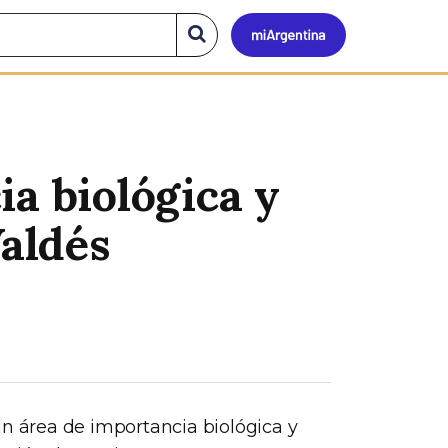
Mi
Buscar
en
el
Argen
sitio
a biológica y
Valdés
un área de importancia biológica y