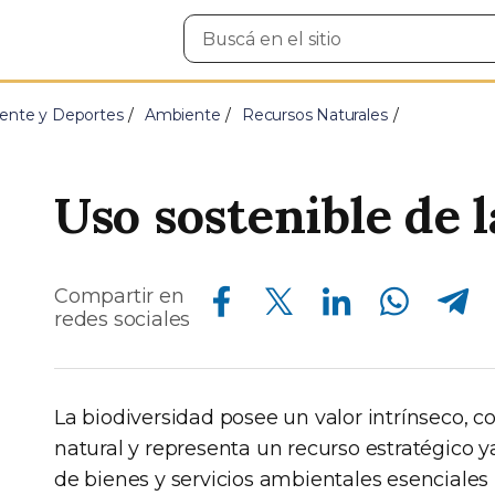
Buscar
en
el
sitio
ente y Deportes
Ambiente
Recursos Naturales
Uso sostenible de 
Compartir en Facebook
Compartir en Twitter
Compartir en Linkedin
Compartir en Whatsapp
Compartir en Telegram
Compartir en
redes sociales
La biodiversidad posee un valor intrínseco, c
natural y representa un recurso estratégico 
de bienes y servicios ambientales esenciales