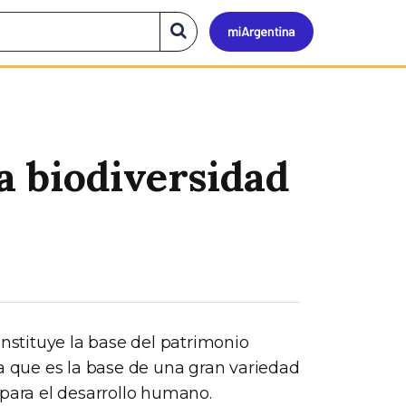
Mi
Buscar
en
el
Argen
sitio
la biodiversidad
onstituye la base del patrimonio
ya que es la base de una gran variedad
 para el desarrollo humano.