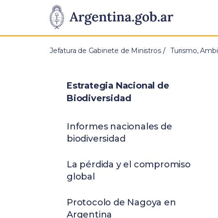
Pasar al contenido principal
Presidencia
de
Jefatura de Gabinete de Ministros
Turismo, Ambi
la
Nación
Estrategia Nacional de
Biodiversidad
Informes nacionales de
biodiversidad
La pérdida y el compromiso
global
Protocolo de Nagoya en
Argentina