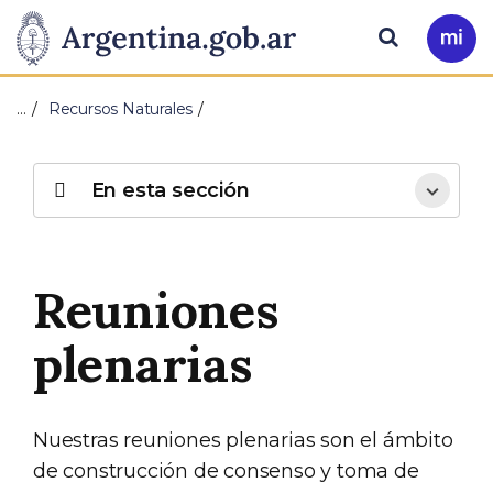
Pasar al contenido principal
Presidencia
Buscar
Ir
a
de
Mi
…
Recursos Naturales
Arg
la
Nación
En esta sección
Reuniones
plenarias
Nuestras reuniones plenarias son el ámbito
de construcción de consenso y toma de