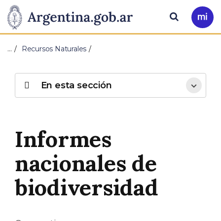
Pasar al contenido principal
Presidencia
Buscar
Ir
a
de
Mi
…
Recursos Naturales
Arg
la
Nación
En esta sección
Informes
nacionales de
biodiversidad