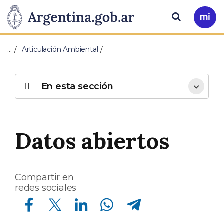
Pasar al contenido principal
Presidencia
Buscar
Ir
a
de
Mi
…
Articulación Ambiental
Arg
la
Nación
En esta sección
Datos abiertos
Compartir en
redes sociales
Compartir en Facebook
Compartir en Twitter
Compartir en Linkedin
Compartir en Whatsapp
Compartir en Telegram