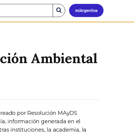
Mi
Buscar
en
el
Argen
sitio
ción Ambiental
 creado por Resolución MAyDS
ía, información generada en el
ras instituciones, la academia, la