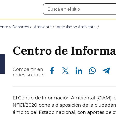
Buscar
en
el
sitio
ente y Deportes
Ambiente
Articulación Ambiental
Centro de Informa
Compartir en Facebook
Compartir en Twitter
Compartir en Linkedin
Compartir en Whatsapp
Compartir en Telegram
Compartir en
redes sociales
El Centro de Información Ambiental (CIAM),
Nº161/2020 pone a disposición de la ciudadan
ámbito del Estado nacional, con aportes de ot