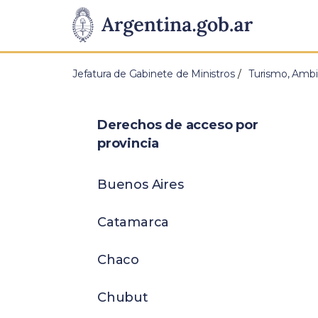
Pasar al contenido principal
Presidencia
de
Jefatura de Gabinete de Ministros
Turismo, Ambi
la
Nación
Derechos de acceso por
provincia
Buenos Aires
Catamarca
Chaco
Chubut