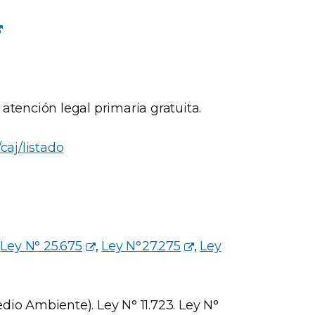
atención legal primaria gratuita.
caj/listado
,
Ley N° 25.675
,
Ley N°27.275
,
Ley
dio Ambiente). Ley N° 11.723. Ley N°