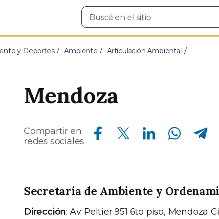
Buscar
en
el
sitio
ente y Deportes
Ambiente
Articulación Ambiental
Mendoza
Compartir en Facebook
Compartir en Twitter
Compartir en Linkedin
Compartir en Whatsapp
Compartir en Telegram
Compartir en
redes sociales
Secretaría de Ambiente y Ordenamie
Dirección
: Av. Peltier 951 6to piso, Mendoza 