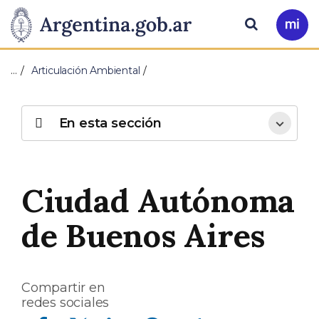
Pasar al contenido principal
Presidencia
Buscar
Ir
a
de
Mi
…
Articulación Ambiental
Arg
la
Nación
En esta sección
Ciudad Autónoma
de Buenos Aires
Compartir en
redes sociales
Compartir en Facebook
Compartir en Twitter
Compartir en Linkedin
Compartir en Whatsapp
Compartir en Telegram