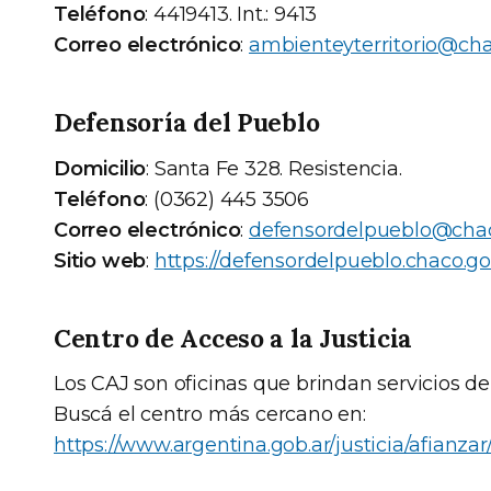
Teléfono
: 4419413. Int.: 9413
Correo electrónico
:
ambienteyterritorio@cha
Defensoría del Pueblo
Domicilio
: Santa Fe 328. Resistencia.
Teléfono
: (0362) 445 3506
Correo electrónico
:
defensordelpueblo@chac
Sitio web
:
https://defensordelpueblo.chaco.go
Centro de Acceso a la Justicia
Los CAJ son oficinas que brindan servicios de 
Buscá el centro más cercano en:
https://www.argentina.gob.ar/justicia/afianzar/