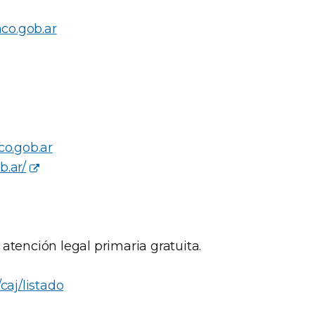
co.gob.ar
o.gob.ar
b.ar/
atención legal primaria gratuita.
caj/listado