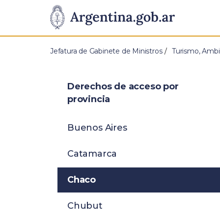
Pasar al contenido principal
Presidencia
de
Jefatura de Gabinete de Ministros
Turismo, Ambi
la
Nación
Derechos de acceso por
provincia
Buenos Aires
Catamarca
Chaco
Chubut