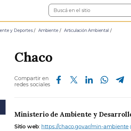
Buscar
en
el
sitio
ente y Deportes
Ambiente
Articulación Ambiental
Chaco
Compartir en Facebook
Compartir en Twitter
Compartir en Linkedin
Compartir en Whatsapp
Compartir en Telegram
Compartir en
redes sociales
Ministerio de Ambiente y Desarrollo
Sitio web
:
https://chaco.gov.ar/min-ambiente