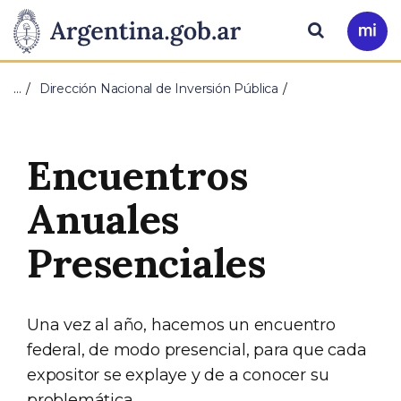
Pasar al contenido principal
Presidencia
Buscar
Ir
a
de
Mi
…
Dirección Nacional de Inversión Pública
Arg
la
Nación
Encuentros
Anuales
Presenciales
Una vez al año, hacemos un encuentro
federal, de modo presencial, para que cada
expositor se explaye y de a conocer su
problemática