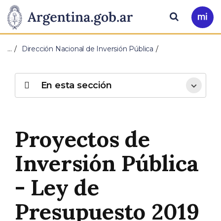
Pasar al contenido principal
Presidencia
Buscar
Ir
a
de
Mi
…
Dirección Nacional de Inversión Pública
Arg
la
Nación
En esta sección
Proyectos de
Inversión Pública
- Ley de
Presupuesto 2019