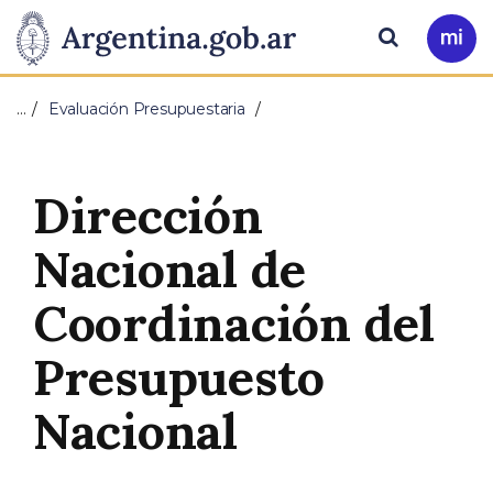
Pasar al contenido principal
Presidencia
Buscar
Ir
a
de
Mi
…
Evaluación Presupuestaria
Arg
la
Nación
Dirección
Nacional de
Coordinación del
Presupuesto
Nacional