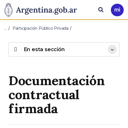
Pasar al contenido principal
Presidencia
Buscar
Ir
a
de
Mi
…
Participación Público Privada
Arg
la
Nación
En esta sección
Documentación
contractual
firmada