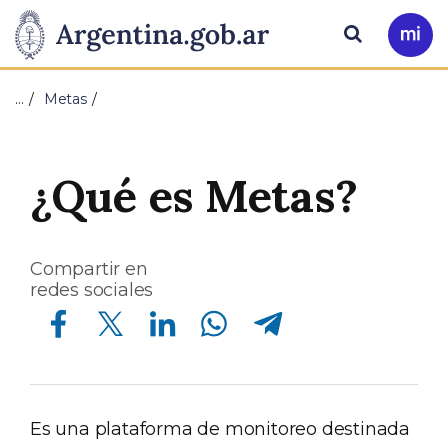
Pasar al contenido principal
Presidencia
Buscar
Ir
a
de
Mi
…
Metas
Arg
la
Nación
¿Qué es Metas?
Compartir en
redes sociales
Compartir en Facebook
Compartir en Twitter
Compartir en Linkedin
Compartir en Whatsapp
Compartir en Telegram
Es una plataforma de monitoreo destinada