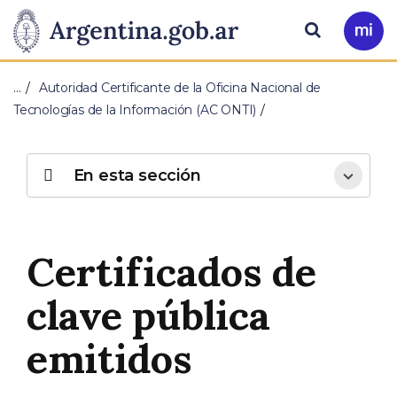
Pasar al contenido principal
Presidencia
Buscar
Ir
a
de
Mi
…
Autoridad Certificante de la Oficina Nacional de
Arg
la
Tecnologías de la Información (AC ONTI)
Nación
En esta sección
Certificados de
clave pública
emitidos