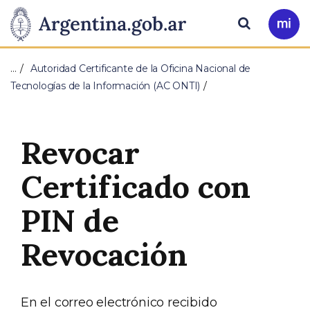
Pasar al contenido principal
Presidencia
Buscar
Ir
a
de
Mi
…
Autoridad Certificante de la Oficina Nacional de
Arg
la
Tecnologías de la Información (AC ONTI)
Nación
Revocar
Certificado con
PIN de
Revocación
En el correo electrónico recibido