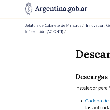
Pasar al contenido principal
Presidencia
de
Jefatura de Gabinete de Ministros
Innovación, Ci
la
Información (AC ONTI)
Nación
Descar
Descargas
Instalador para
Cadena de 
las autorid