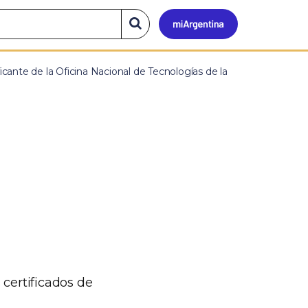
Mi
Buscar
en
el
Argen
sitio
icante de la Oficina Nacional de Tecnologías de la
 certificados de