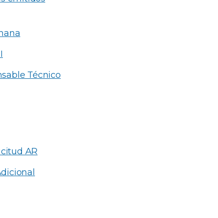
umana
I
onsable Técnico
icitud AR
dicional