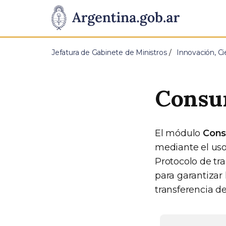
Pasar al contenido principal
Presidencia
de
Jefatura de Gabinete de Ministros
Innovación, Ci
la
Nación
Consu
El módulo
Cons
mediante el uso
Protocolo de tr
para garantizar 
transferencia d