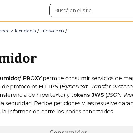
Buscar
en
el
sitio
encia y Tecnología
Innovación
midor
umidor/ PROXY
permite consumir servicios de ma
 de protocolos
HTTPS
(
HyperText Transfer Protoco
ansferencia de hipertexto) y
tokens JWS
(
JSON Web
la seguridad. Recibe peticiones y las resuelve gara
e la información entre los nodos conectados.