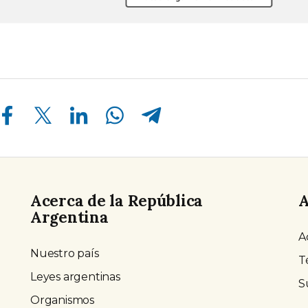
Compartir en Facebook
Compartir en Twitter
Compartir en Linkedin
Compartir en Whatsapp
Compartir en Telegram
Acerca de la República
A
Argentina
A
Nuestro país
T
Leyes argentinas
S
Organismos