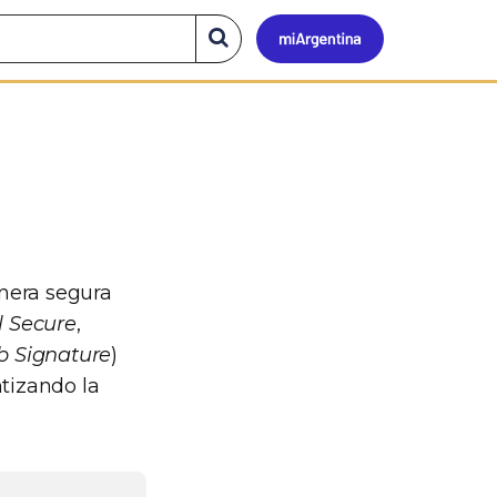
Mi
Buscar
en
el
Argen
sitio
nera segura
l Secure
,
 Signature
)
ntizando la