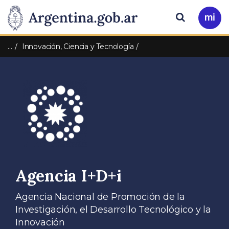
Pasar al contenido principal
Presidencia
Buscar
Ir
a
de
Mi
…
Innovación, Ciencia y Tecnología
Arg
la
Nación
Agencia I+D+i
Agencia Nacional de Promoción de la
Investigación, el Desarrollo Tecnológico y la
Innovación