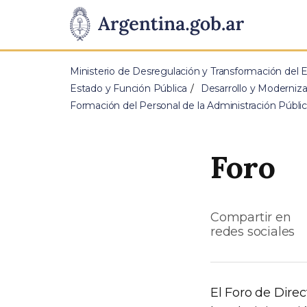
Pasar al contenido principal
Presidencia
de
Ministerio de Desregulación y Transformación del 
la
Estado y Función Pública
Desarrollo y Moderniz
Formación del Personal de la Administración Públi
Nación
Foro
Compartir en
redes sociales
El Foro de Dir