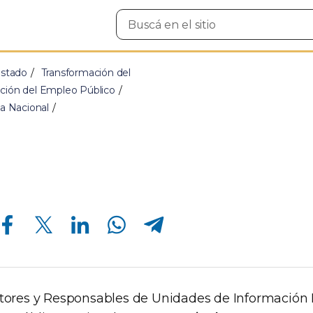
Buscar
en
el
sitio
Estado
Transformación del
ación del Empleo Público
ca Nacional
Compartir en Facebook
Compartir en Twitter
Compartir en Linkedin
Compartir en Whatsapp
Compartir en Telegram
ectores y Responsables de Unidades de Informació