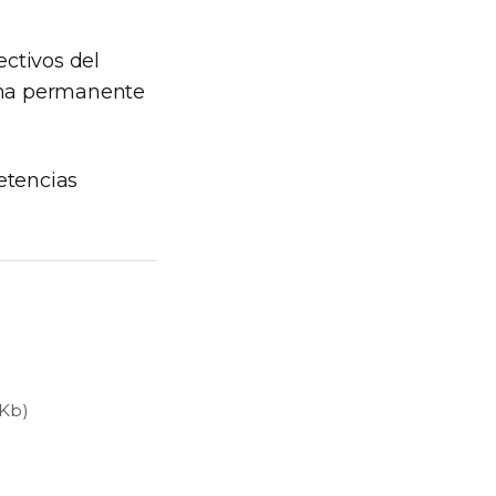
ctivos del
 una permanente
etencias
 Kb)