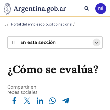
Pasar al contenido principal
Presidencia
Buscar
Ir
a
de
Mi
…
Portal del empleado público nacional
Arg
la
Nación
En esta sección
¿Cómo se evalúa?
Compartir en
redes sociales
Compartir en Facebook
Compartir en Twitter
Compartir en Linkedin
Compartir en Whatsapp
Compartir en Telegram