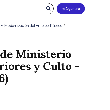
Mi
Buscar
en
el
Argen
sitio
o y Modernización del Empleo Público
de Ministerio
riores y Culto -
6)