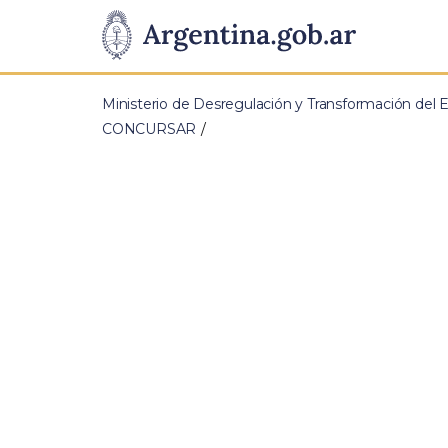
Pasar al contenido principal
Presidencia
de
Ministerio de Desregulación y Transformación del 
la
CONCURSAR
Nación