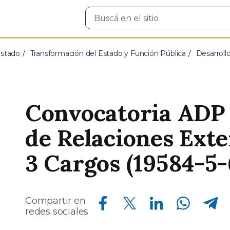
Buscar
en
el
sitio
Estado
Transformación del Estado y Función Pública
Desarroll
Convocatoria ADP 
de Relaciones Exte
3 Cargos (19584-5-
Compartir en Facebook
Compartir en Twitter
Compartir en Linkedin
Compartir en Whatsapp
Compartir en Telegram
Compartir en
redes sociales