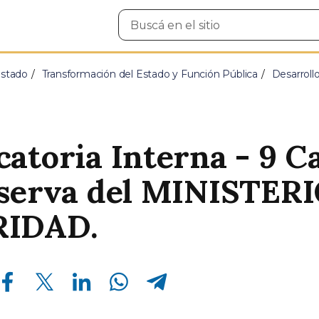
Buscar
en
el
sitio
Estado
Transformación del Estado y Función Pública
Desarroll
atoria Interna - 9 C
eserva del MINISTER
IDAD.
Compartir en Facebook
Compartir en Twitter
Compartir en Linkedin
Compartir en Whatsapp
Compartir en Telegram