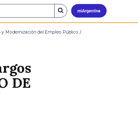
Mi
Buscar
en
el
Argen
sitio
o y Modernización del Empleo Público
argos
IO DE