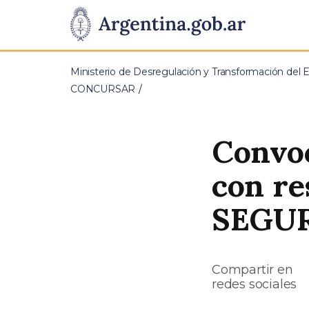
Pasar al contenido principal
Presidencia
de
Ministerio de Desregulación y Transformación del 
la
CONCURSAR
Nación
Convoc
con r
SEGUR
Compartir en
redes sociales