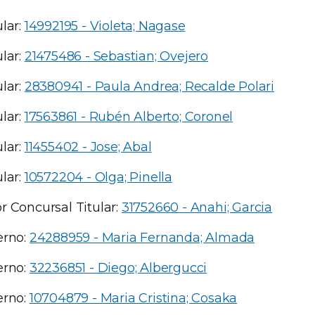
lar:
14992195 - Violeta; Nagase
lar:
21475486 - Sebastian; Ovejero
lar:
28380941 - Paula Andrea; Recalde Polari
lar:
17563861 - Rubén Alberto; Coronel
lar:
11455402 - Jose; Abal
lar:
10572204 - Olga; Pinella
r Concursal Titular:
31752660 - Anahi; Garcia
erno:
24288959 - Maria Fernanda; Almada
erno:
32236851 - Diego; Albergucci
erno:
10704879 - Maria Cristina; Cosaka