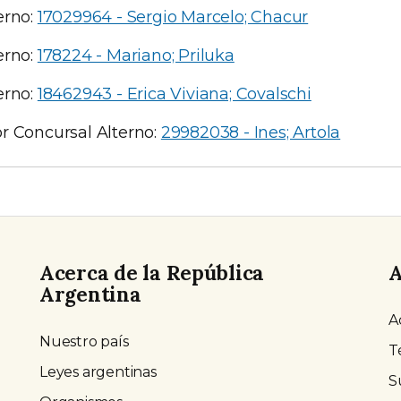
erno:
17029964 - Sergio Marcelo; Chacur
erno:
178224 - Mariano; Priluka
erno:
18462943 - Erica Viviana; Covalschi
r Concursal Alterno:
29982038 - Ines; Artola
Acerca de la República
A
Argentina
A
Nuestro país
T
Leyes argentinas
S