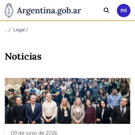
Pasar al contenido principal
Presidencia
Buscar
Ir
a
de
Mi
…
Legal
Arg
la
Nación
Noticias
09 de junio de 2026