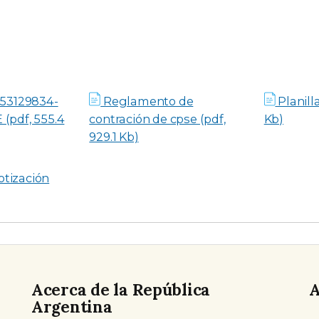
53129834-
Reglamento de
Planill
pdf, 555.4
contración de cpse (pdf,
Kb)
929.1 Kb)
otización
Acerca de la República
A
Argentina