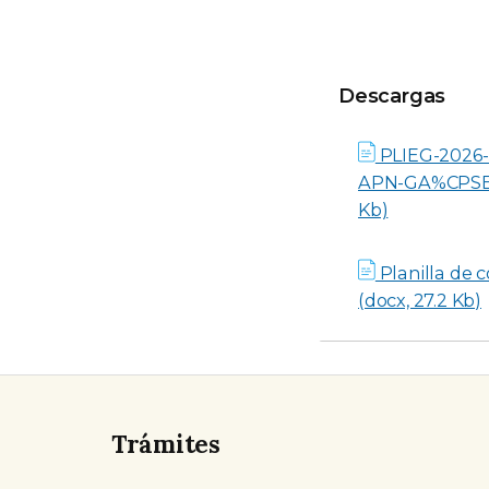
Descargas
Descargas
PLIEG-2026-
APN-GA%CPSE (
Kb)
Planilla de c
(docx, 27.2 Kb)
Trámites