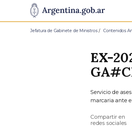
Pasar al contenido principal
Presidencia
de
Jefatura de Gabinete de Ministros
Contenidos Art
la
Nación
EX-20
GA#C
Servicio de ases
marcaria ante el
Compartir en
redes sociales