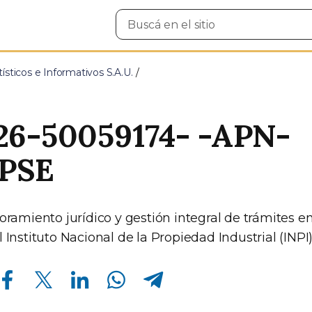
Buscar
en
el
sitio
ísticos e Informativos S.A.U.
26-50059174- -APN-
PSE
oramiento jurídico y gestión integral de trámites e
 Instituto Nacional de la Propiedad Industrial (INPI
Compartir en Facebook
Compartir en Twitter
Compartir en Linkedin
Compartir en Whatsapp
Compartir en Telegram