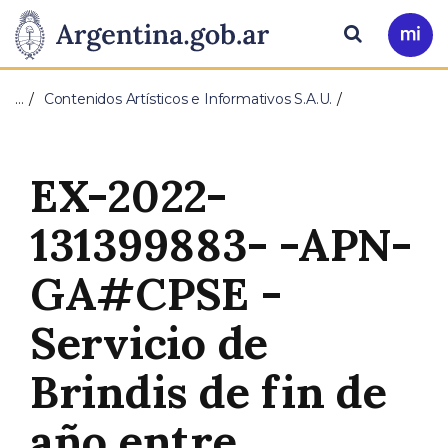
Pasar al contenido principal
Presidencia
Buscar
Ir
a
de
Mi
…
Contenidos Artísticos e Informativos S.A.U.
Arg
la
Nación
EX-2022-
131399883- -APN-
GA#CPSE -
Servicio de
Brindis de fin de
año entre