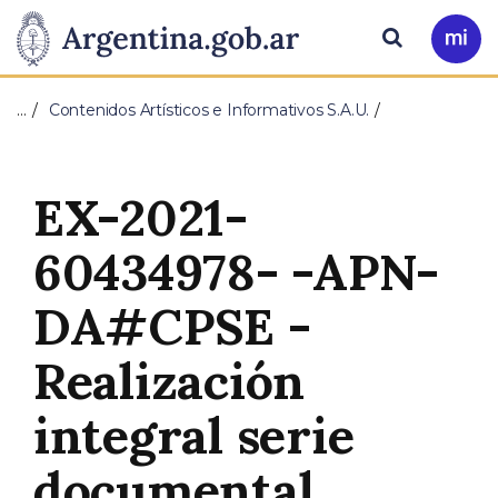
Pasar al contenido principal
Presidencia
Buscar
Ir
a
de
Mi
…
Contenidos Artísticos e Informativos S.A.U.
Arg
la
Nación
EX-2021-
60434978- -APN-
DA#CPSE -
Realización
integral serie
documental