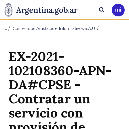
Pasar al contenido principal
Presidencia
Buscar
Ir
a
de
Mi
…
Contenidos Artísticos e Informativos S.A.U.
Arg
la
Nación
EX-2021-
102108360-APN-
DA#CPSE -
Contratar un
servicio con
provisión de