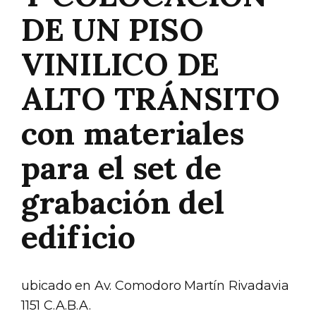
DE UN PISO
VINILICO DE
ALTO TRÁNSITO
con materiales
para el set de
grabación del
edificio
ubicado en Av. Comodoro Martín Rivadavia
1151 C.A.B.A.