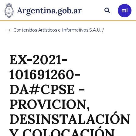
Pasar al contenido principal
Presidencia
Buscar
Ir
a
de
Mi
…
Contenidos Artísticos e Informativos S.A.U.
Arg
la
Nación
EX-2021-
101691260-
DA#CPSE -
PROVICION,
DESINSTALACIÓN
Y COLOCACIÓN