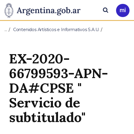
Pasar al contenido principal
Presidencia
Buscar
Ir
a
de
Mi
…
Contenidos Artísticos e Informativos S.A.U.
Arg
la
Nación
EX-2020-
66799593-APN-
DA#CPSE "
Servicio de
subtitulado"