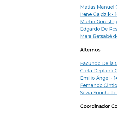
Matías Manuel G
Irene Gajdzik -
Martín Goroste
Edgardo De Rose
Mara Betsabé de
Alternos
Facundo De la C
Carla Deplanti 
Emilio Ángel - 
Fernando Cintio
Silvia Sorichett
Coordinador Co