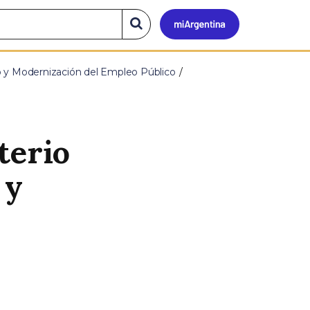
Mi
Buscar
en
el
Argen
sitio
o y Modernización del Empleo Público
terio
 y