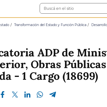
Buscar
en
el
sitio
Estado
Transformación del Estado y Función Pública
Desarroll
atoria ADP de Minis
terior, Obras Públicas
da - 1 Cargo (18699)
Compartir en Facebook
Compartir en Twitter
Compartir en Linkedin
Compartir en Whatsapp
Compartir en Telegram