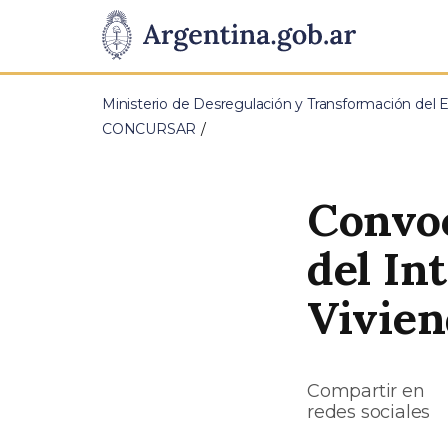
Pasar al contenido principal
Presidencia
de
Ministerio de Desregulación y Transformación del 
la
CONCURSAR
Nación
Convoc
del In
Vivien
Compartir en
redes sociales