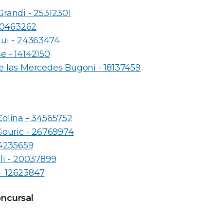
randi - 25312301
 10463262
gui - 24363474
 - 14142150
 las Mercedes Bugoni - 18137459
olina - 34565752
Gouric - 26769974
14235659
li - 20037899
i - 12623847
ncursal