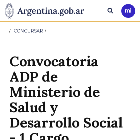
Pasar al contenido principal
Presidencia
Buscar
Ir
a
de
Mi
…
CONCURSAR
Arg
la
Nación
Convocatoria
ADP de
Ministerio de
Salud y
Desarrollo Social
- 1 Cargo