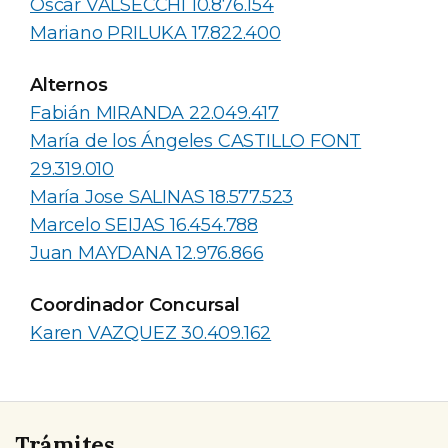
Oscar VALSECCHI 10.876.154
Mariano PRILUKA 17.822.400
Alternos
Fabián MIRANDA 22.049.417
María de los Ángeles CASTILLO FONT
29.319.010
María Jose SALINAS 18.577.523
Marcelo SEIJAS 16.454.788
Juan MAYDANA 12.976.866
Coordinador Concursal
Karen VAZQUEZ 30.409.162
Trámites