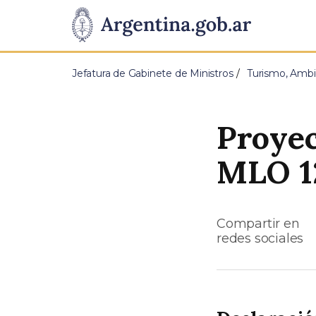
Pasar al contenido principal
Presidencia
de
Jefatura de Gabinete de Ministros
Turismo, Ambi
la
Nación
Proyec
MLO 1
Compartir en
redes sociales