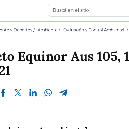
Buscar
en
el
sitio
ente y Deportes
Ambiente
Evaluación y Control Ambiental
to Equinor Aus 105, 
21
Compartir en Facebook
Compartir en Twitter
Compartir en Linkedin
Compartir en Whatsapp
Compartir en Telegram