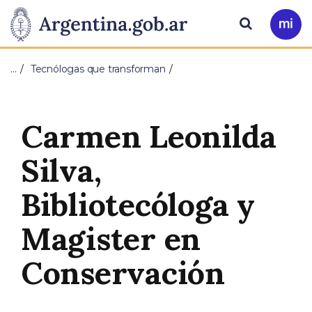
Pasar al contenido principal
Presidencia
Buscar
Ir
a
de
Mi
…
Tecnólogas que transforman
Arg
la
Nación
Carmen Leonilda
Silva,
Bibliotecóloga y
Magister en
Conservación