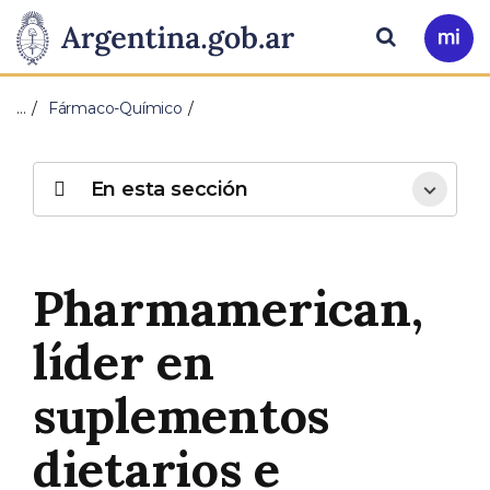
Pasar al contenido principal
Presidencia
Buscar
Ir
a
de
Mi
…
Fármaco-Químico
Arg
la
Nación
En esta sección
Pharmamerican,
líder en
suplementos
dietarios e