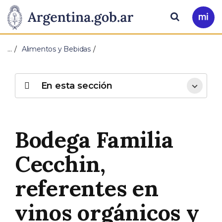
Pasar al contenido principal
Presidencia
Buscar
Ir
a
de
Mi
…
Alimentos y Bebidas
Arg
la
Nación
En esta sección
Bodega Familia
Cecchin,
referentes en
vinos orgánicos y