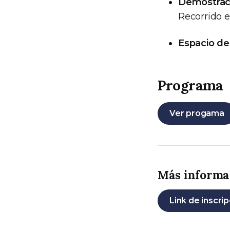
Demostració
Recorrido e
Espacio de
Programa
Ver progama
Más informac
Link de inscri