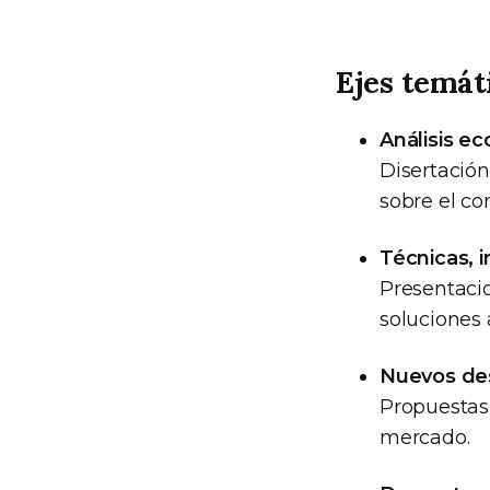
Ejes temát
Análisis e
Disertació
sobre el co
Técnicas, 
Presentaci
soluciones 
Nuevos des
Propuesta
mercado.