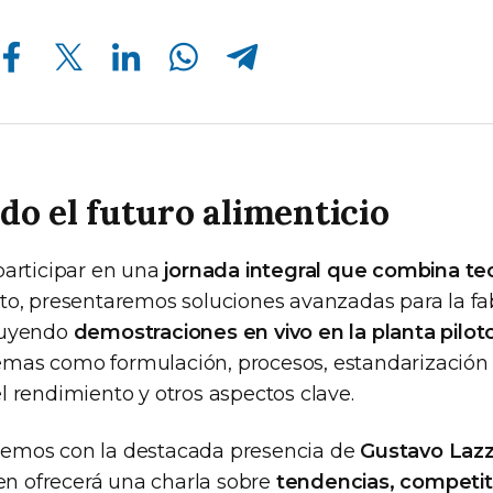
Compartir en Facebook
Compartir en Twitter
Compartir en Linkedin
Compartir en Whatsapp
Compartir en Telegram
o el futuro alimenticio
participar en una
jornada integral que combina teor
to, presentaremos soluciones avanzadas para la fa
luyendo
demostraciones en vivo en la planta piloto
as como formulación, procesos, estandarización 
l rendimiento y otros aspectos clave.
emos con la destacada presencia de
Gustavo Lazz
ien ofrecerá una charla sobre
tendencias, competit