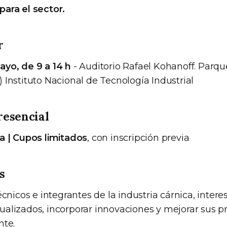
ara el sector.
r
yo, de 9 a 14 h
- Auditorio Rafael Kohanoff. Parq
 Instituto Nacional de Tecnología Industrial
resencial
a | Cupos limitados
, con inscripción previa
s
écnicos e integrantes de la industria cárnica, inter
alizados, incorporar innovaciones y mejorar sus p
nte.