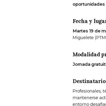
oportunidades p
Fecha y luga
Martes 19 de ma
Miguelete (PTM)
Modalidad p
Jornada gratuit
Destinatario
Profesionales, t
mantenerse actu
entorno desafia