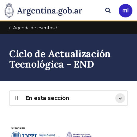
Pasar al contenido principal
Presidencia
Buscar
Ir
a
de
Mi
…
Agenda de eventos
Arg
la
Ciclo de Actualización
Nación
Tecnológica - END
En esta sección