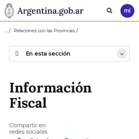
Pasar al contenido principal
Presidencia
Buscar
Ir
a
de
Mi
…
Relaciones con las Provincias
Arg
la
Nación
En esta sección
Información
Fiscal
Compartir en
redes sociales
Compartir en Facebook
Compartir en Twitter
Compartir en Linkedin
Compartir en Whatsapp
Compartir en Telegram