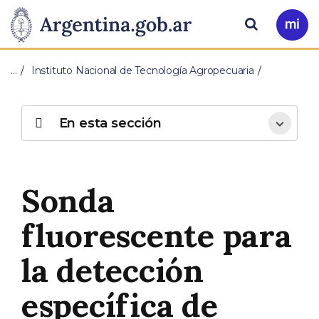
Pasar al contenido principal
Presidencia
Buscar
Ir
a
de
Mi
…
Instituto Nacional de Tecnología Agropecuaria
Arg
la
Nación
En esta sección
Sonda
fluorescente para
la detección
específica de