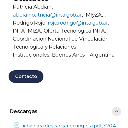
Patricia Abdian,
abdian.patricia@inta.gob.ar
, IMIyZA, ,
Rodrigo Rojo,
rojo.rodrigo@inta.gob.ar
,
INTA IMIZA, Oferta Tecnológica INTA,
Coordinación Nacional de Vinculación
Tecnológica y Relaciones
Institucionales, Buenos Aires - Argentina
Contacto
Descargas
Descargas
Ficha para descargar en inglés (pdf, 570.4