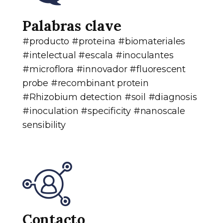
Palabras clave
#producto #proteina #biomateriales
#intelectual #escala #inoculantes
#microflora #innovador #fluorescent
probe #recombinant protein
#Rhizobium detection #soil #diagnosis
#inoculation #specificity #nanoscale
sensibility
Contacto