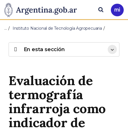
Pasar al contenido principal
Presidencia
Buscar
Ir
a
de
Mi
…
Instituto Nacional de Tecnología Agropecuaria
Arg
la
Nación
En esta sección
Evaluación de
termografía
infrarroja como
indicador de