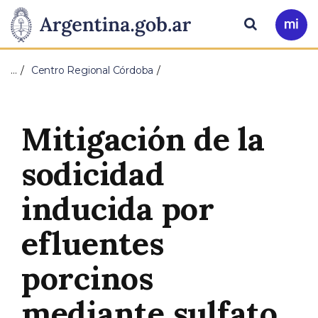
Pasar al contenido principal
Presidencia
Buscar
Ir
a
de
Mi
…
Centro Regional Córdoba
Arg
la
Nación
Mitigación de la
sodicidad
inducida por
efluentes
porcinos
mediante sulfato