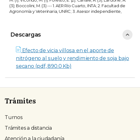
M. (1); Vicondo, M. (1); Foresto, E. (2); Canale, A. (3); Lardone, A.
(3); Boccolini, M. (3) --- 1. AER Río Cuarto, INTA; 2. Facultad de
Agronomía y Veterinaria, UNRC; 3. Asesor independiente,
Descargas
Descargas
Efecto de vicia villosa en el aporte de
nitrógeno al suelo y rendimiento de soja bajo
secano (pdf, 890.0 Kb)
Trámites
Turnos
Trámites a distancia
Atención a la ciudadanía