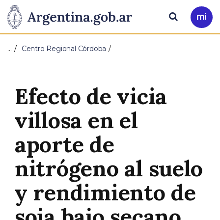
Pasar al contenido principal
Presidencia
Buscar
Ir
a
de
Mi
…
Centro Regional Córdoba
Arg
la
Nación
Efecto de vicia
villosa en el
aporte de
nitrógeno al suelo
y rendimiento de
soja bajo secano