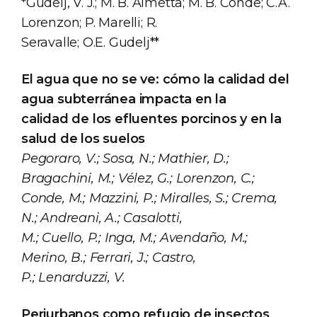
*Gudelj, V. J.; M. B. Aimetta; M. B. Conde; C.A.
Lorenzon; P. Marelli; R.
Seravalle; O.E. Gudelj**
El agua que no se ve: cómo la calidad del
agua subterránea impacta en la
calidad de los efluentes porcinos y en la
salud de los suelos
Pegoraro, V.; Sosa, N.; Mathier, D.;
Bragachini, M.; Vélez, G.; Lorenzon, C.;
Conde, M.; Mazzini, P.; Miralles, S.; Crema,
N.; Andreani, A.; Casalotti,
M.; Cuello, P.; Inga, M.; Avendaño, M.;
Merino, B.; Ferrari, J.; Castro,
P.; Lenarduzzi, V.
Periurbanos como refugio de insectos