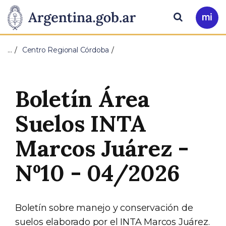
Pasar al contenido principal
Presidencia
Buscar
Ir
a
de
Mi
…
Centro Regional Córdoba
Arg
la
Nación
Boletín Área
Suelos INTA
Marcos Juárez -
Nº10 - 04/2026
Boletín sobre manejo y conservación de
suelos elaborado por el INTA Marcos Juárez.