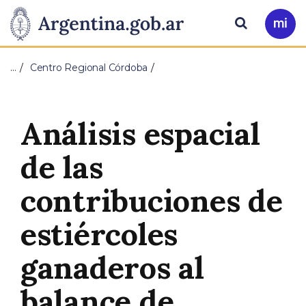
Pasar al contenido principal
Presidencia
Buscar
Ir
a
de
Mi
…
Centro Regional Córdoba
Arg
la
Nación
Análisis espacial
de las
contribuciones de
estiércoles
ganaderos al
balance de