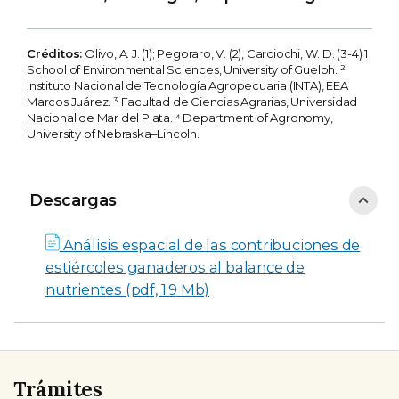
Créditos:
Olivo, A. J. (1); Pegoraro, V. (2), Carciochi, W. D. (3-4) 1
School of Environmental Sciences, University of Guelph. ²
Instituto Nacional de Tecnología Agropecuaria (INTA), EEA
Marcos Juárez. ³ Facultad de Ciencias Agrarias, Universidad
Nacional de Mar del Plata. ⁴ Department of Agronomy,
University of Nebraska–Lincoln.
Descargas
Descargas
Análisis espacial de las contribuciones de
estiércoles ganaderos al balance de
nutrientes (pdf, 1.9 Mb)
Trámites